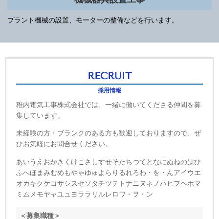
プラント機械の設置、モーターの整備などを行います。
RECRUIT
採用情報
稚内電気工事株式会社では、一緒に働いてくださる仲間を募
集しています。
未経験の方・ブランクのある方も歓迎しておりますので、ぜ
ひお気軽にお問合せください。
あいうえおかきくけこさしすせそたちつてとなにぬねのはひ
ふへほまみむめもやゃゆゅよらりるれろわ・を・んアイウエ
オカキクケコサシスセソタチツテトナニヌネノハヒフヘホマ
ミムメモヤャユュヨララリルレロワ・ヲ・ン
＜募集職種＞